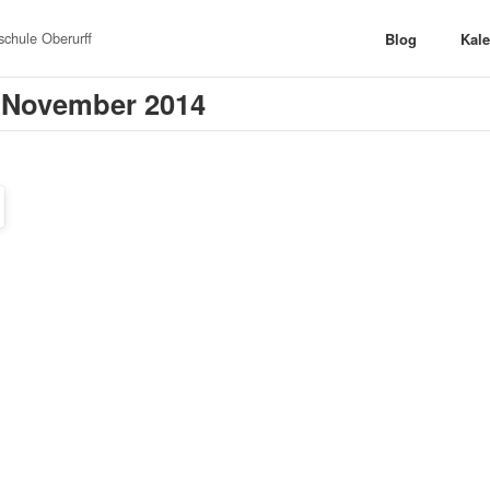
chule Oberurff
Blog
Kal
. November 2014