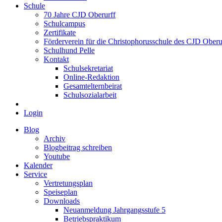
Schule
70 Jahre CJD Oberurff
Schulcampus
Zertifikate
Förderverein für die Christophorusschule des CJD Oberur
Schulhund Pelle
Kontakt
Schulsekretariat
Online-Redaktion
Gesamtelternbeirat
Schulsozialarbeit
Login
Blog
Archiv
Blogbeitrag schreiben
Youtube
Kalender
Service
Vertretungsplan
Speiseplan
Downloads
Neuanmeldung Jahrgangsstufe 5
Betriebspraktikum