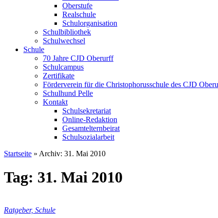
Oberstufe
Realschule
Schulorganisation
Schulbibliothek
Schulwechsel
Schule
70 Jahre CJD Oberurff
Schulcampus
Zertifikate
Förderverein für die Christophorusschule des CJD Oberur
Schulhund Pelle
Kontakt
Schulsekretariat
Online-Redaktion
Gesamtelternbeirat
Schulsozialarbeit
Startseite
»
Archiv: 31. Mai 2010
Tag: 31. Mai 2010
Ratgeber, Schule