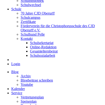
Schulbibliothek
Schulwechsel
Schule
70 Jahre CJD Oberurff
Schulcampus
Zertifikate
Förderverein für die Christophorusschule des CJD
Oberurff e.V.
Schulhund Pelle
Kontakt
Schulsekretariat
Online-Redaktion
Gesamtelternbeirat
Schulsozialarbeit
Login
Blog
Archiv
Blogbeitrag schreiben
Youtube
Kalender
Service
Vertretungsplan
Speiseplan