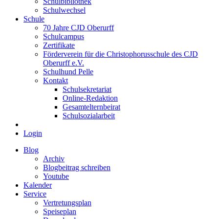
Schulbibliothek
Schulwechsel
Schule
70 Jahre CJD Oberurff
Schulcampus
Zertifikate
Förderverein für die Christophorusschule des CJD
Oberurff e.V.
Schulhund Pelle
Kontakt
Schulsekretariat
Online-Redaktion
Gesamtelternbeirat
Schulsozialarbeit
Login
Blog
Archiv
Blogbeitrag schreiben
Youtube
Kalender
Service
Vertretungsplan
Speiseplan