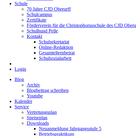
Schule
70 Jahre CJD Oberurff
Schulcampus
Zertifikate
Förderverein für die Christophorusschule des CJD Oberur
Schulhund Pelle
Kontakt
Schulsekretariat
Online-Redaktion
Gesamtelternbeirat
Schulsozialarbeit
Login
Blog
Archiv
Blogbeitrag schreiben
Youtube
Kalender
Service
Vertretungsplan
Speiseplan
Downloads
Neuanmeldung Jahrgangsstufe 5
Betriebspraktikum