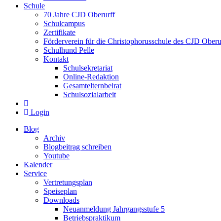
Schule
70 Jahre CJD Oberurff
Schulcampus
Zertifikate
Förderverein für die Christophorusschule des CJD Oberur
Schulhund Pelle
Kontakt
Schulsekretariat
Online-Redaktion
Gesamtelternbeirat
Schulsozialarbeit
Login
Blog
Archiv
Blogbeitrag schreiben
Youtube
Kalender
Service
Vertretungsplan
Speiseplan
Downloads
Neuanmeldung Jahrgangsstufe 5
Betriebspraktikum