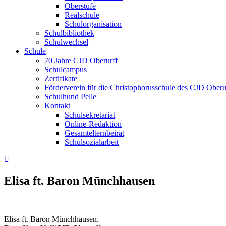
Oberstufe
Realschule
Schulorganisation
Schulbibliothek
Schulwechsel
Schule
70 Jahre CJD Oberurff
Schulcampus
Zertifikate
Förderverein für die Christophorusschule des CJD Oberur
Schulhund Pelle
Kontakt
Schulsekretariat
Online-Redaktion
Gesamtelternbeirat
Schulsozialarbeit
Elisa ft. Baron Münchhausen
Elisa ft. Baron Münchhausen.