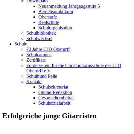
Downloads
Neuanmeldung Jahrgangsstufe 5
Betriebspraktikum
Oberstufe
Realschule
Schulorganisation
Schulbibliothek
Schulwechsel
Schule
70 Jahre CJD Oberurff
Schulcampus
Zertifikate
Förderverein für die Christophorusschule des CJD
Oberurff e.V.
Schulhund Pelle
Kontakt
Schulsekretariat
Online-Redaktion
Gesamtelternbeirat
Schulsozialarbeit
Erfolgreiche junge Gitarristen