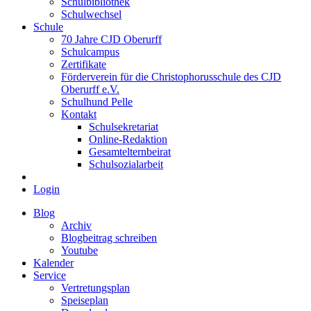
Schulbibliothek
Schulwechsel
Schule
70 Jahre CJD Oberurff
Schulcampus
Zertifikate
Förderverein für die Christophorusschule des CJD
Oberurff e.V.
Schulhund Pelle
Kontakt
Schulsekretariat
Online-Redaktion
Gesamtelternbeirat
Schulsozialarbeit
Login
Blog
Archiv
Blogbeitrag schreiben
Youtube
Kalender
Service
Vertretungsplan
Speiseplan