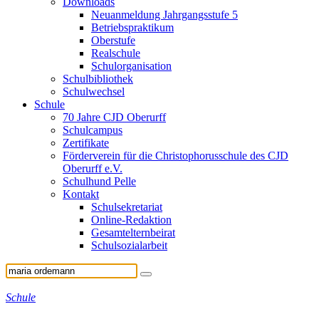
Downloads
Neuanmeldung Jahrgangsstufe 5
Betriebspraktikum
Oberstufe
Realschule
Schulorganisation
Schulbibliothek
Schulwechsel
Schule
70 Jahre CJD Oberurff
Schulcampus
Zertifikate
Förderverein für die Christophorusschule des CJD
Oberurff e.V.
Schulhund Pelle
Kontakt
Schulsekretariat
Online-Redaktion
Gesamtelternbeirat
Schulsozialarbeit
Schule