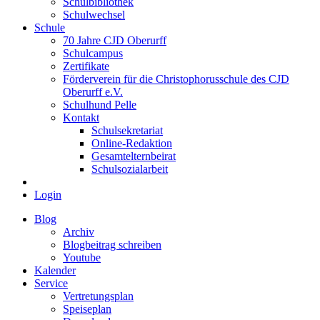
Schulbibliothek
Schulwechsel
Schule
70 Jahre CJD Oberurff
Schulcampus
Zertifikate
Förderverein für die Christophorusschule des CJD
Oberurff e.V.
Schulhund Pelle
Kontakt
Schulsekretariat
Online-Redaktion
Gesamtelternbeirat
Schulsozialarbeit
Login
Blog
Archiv
Blogbeitrag schreiben
Youtube
Kalender
Service
Vertretungsplan
Speiseplan