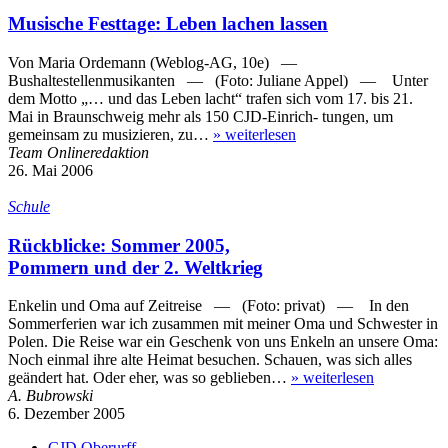
Musische Festtage: Leben lachen lassen
Von Maria Ordemann (Weblog-AG, 10e) —
Bushaltestellenmusikanten — (Foto: Juliane Appel) — Unter
dem Motto „… und das Leben lacht“ trafen sich vom 17. bis 21.
Mai in Braunschweig mehr als 150 CJD-Einrich- tungen, um
gemeinsam zu musizieren, zu…
»
weiterlesen
Team Onlineredaktion
26. Mai 2006
Schule
Rückblicke: Sommer 2005,
Pommern und der 2. Weltkrieg
Enkelin und Oma auf Zeitreise — (Foto: privat) — In den
Sommerferien war ich zusammen mit meiner Oma und Schwester in
Polen. Die Reise war ein Geschenk von uns Enkeln an unsere Oma:
Noch einmal ihre alte Heimat besuchen. Schauen, was sich alles
geändert hat. Oder eher, was so geblieben…
»
weiterlesen
A. Bubrowski
6. Dezember 2005
CJD Oberurff